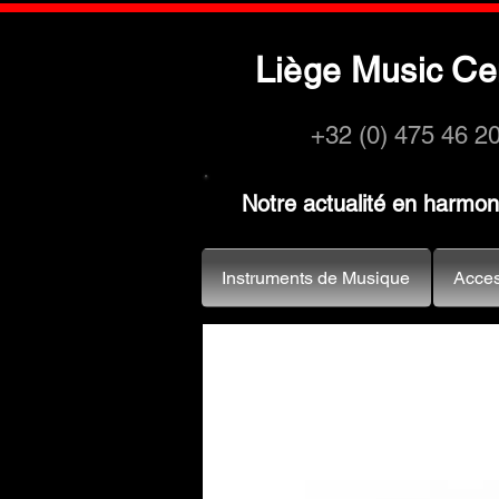
L
M
C
iège
usic
e
+32 (0) 475 46 2
Notre actualité en harmo
Instruments de Musique
Acces