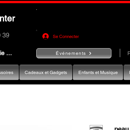
Utilisez le bouton
« Rechercher…
nter
rapidement vos instruments de musiqu
0 39
Se Connecter
nie …
R
Événements
soires
Cadeaux et Gadgets
Enfants et Musique
peau