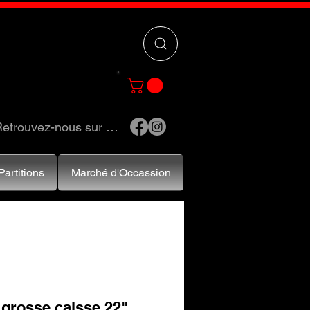
 »
pour trouver
e et accessoires.
etrouvez-nous sur …
Partitions
Marché d'Occassion
 grosse caisse 22"