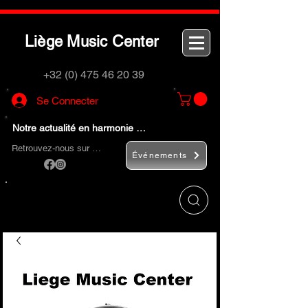
L
M
C
iège
usic
enter
+32 (0) 475 46 20 39
Se Connecter
Notre actualité en harmonie …
Retrouvez-nous sur …
Événements
Utilisez le bouton
« Rechercher… »
pour
trouver rapidement vos instruments de
musique et accessoires.