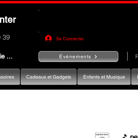
Utilisez le bouton
« Rechercher…
nter
rapidement vos instruments de musiqu
0 39
Se Connecter
nie …
R
Événements
soires
Cadeaux et Gadgets
Enfants et Musique
🎵 p