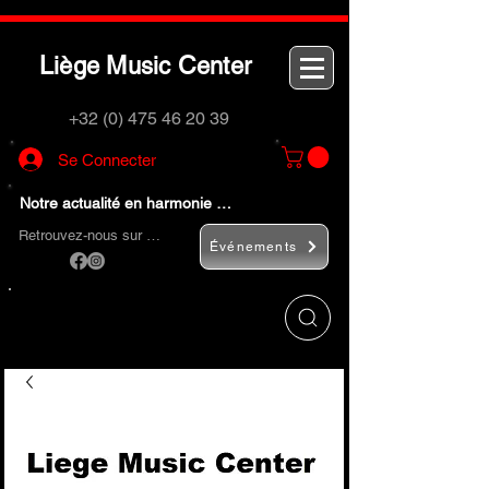
L
M
C
iège
usic
enter
+32 (0) 475 46 20 39
Se Connecter
Notre actualité en harmonie …
Retrouvez-nous sur …
Événements
Utilisez le bouton
« Rechercher… »
pour
trouver rapidement vos instruments de
musique et accessoires.