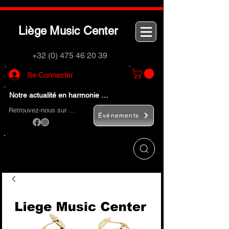
L
M
C
iège
usic
enter
+32 (0) 475 46 20 39
Se Connecter
Notre actualité en harmonie …
Retrouvez-nous sur …
Événements
Utilisez le bouton
« Rechercher… »
pour
trouver rapidement vos instruments de
musique et accessoires.