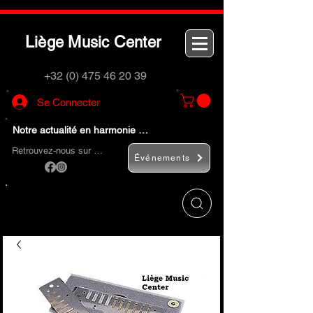
L
M
C
iège
usic
enter
+32 (0) 475 46 20 39
Se Connecter
Notre actualité en harmonie …
Retrouvez-nous sur …
Événements
Utilisez le bouton
« Rechercher… »
pour
trouver rapidement vos instruments de
musique et accessoires.