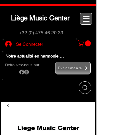
L
M
C
iège
usic
enter
+32 (0) 475 46 20 39
Se Connecter
Notre actualité en harmonie …
Retrouvez-nous sur …
Événements
Utilisez le bouton
« Rechercher… »
pour
trouver rapidement vos instruments de
musique et accessoires.