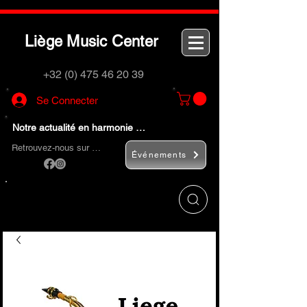
L
M
C
iège
usic
enter
+32 (0) 475 46 20 39
Se Connecter
Notre actualité en harmonie …
Retrouvez-nous sur …
Événements
Utilisez le bouton
« Rechercher… »
pour
trouver rapidement vos instruments de
musique et accessoires.