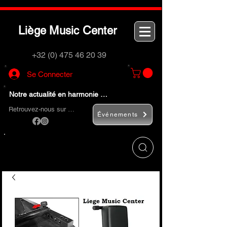
L
M
C
iège
usic
enter
+32 (0) 475 46 20 39
Se Connecter
Notre actualité en harmonie …
Retrouvez-nous sur …
Événements
Utilisez le bouton
« Rechercher… »
pour
trouver rapidement vos instruments de
musique et accessoires.