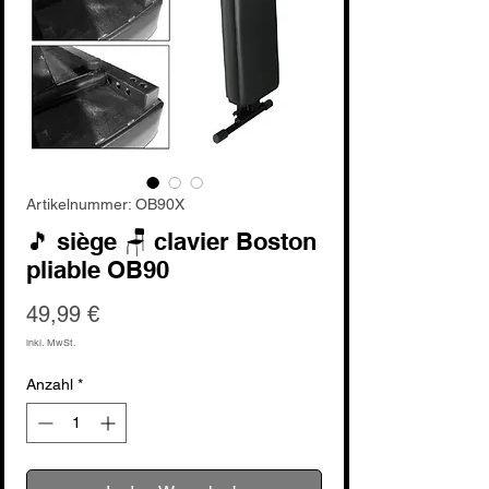
Artikelnummer: OB90X
🎵 siège 🪑 clavier Boston
pliable OB90
Preis
49,99 €
inkl. MwSt.
Anzahl
*