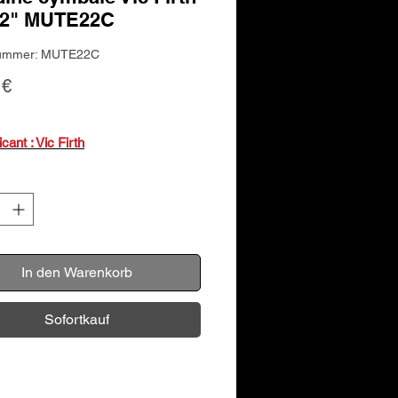
22" MUTE22C
nummer: MUTE22C
Preis
 €
icant : Vic Firth
In den Warenkorb
Sofortkauf