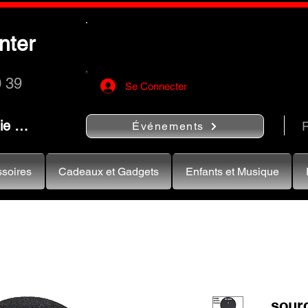
Utilisez le bouton
« Rechercher…
nter
rapidement vos instruments de musiqu
0 39
Se Connecter
nie …
R
Événements
soires
Cadeaux et Gadgets
Enfants et Musique
sourd