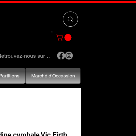
 »
pour trouver
e et accessoires.
etrouvez-nous sur …
Partitions
Marché d'Occassion
ine cymbale Vic Firth