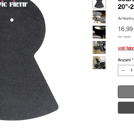
20"-
Artikel
16,99
inkl. MwSt.
voir fabr
Anzahl
*