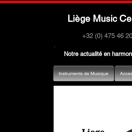
L
M
C
iège
usic
e
+32 (0) 475 46 2
Notre actualité en harmo
Instruments de Musique
Acces