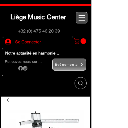
L
M
C
iège
usic
enter
+32 (0) 475 46 20 39
Se Connecter
Notre actualité en harmonie …
Retrouvez-nous sur …
Événements
Utilisez le bouton
« Rechercher… »
pour
trouver rapidement vos instruments de
musique et accessoires.