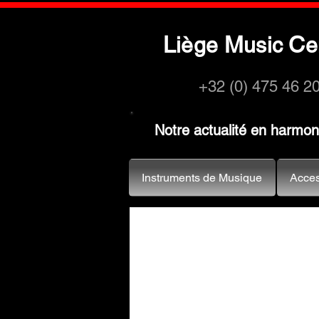
L
M
C
iège
usic
e
+32 (0) 475 46 2
Notre actualité en harmo
Instruments de Musique
Acces