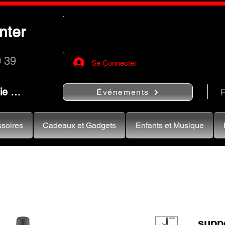
Utilisez le bouton
« Rechercher…
nter
rapidement vos instruments de musiqu
0 39
Se Connecter
nie …
R
Événements
soires
Cadeaux et Gadgets
Enfants et Musique
suppo