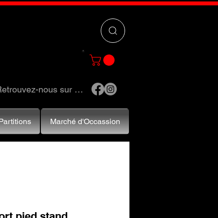
 »
pour trouver
e et accessoires.
etrouvez-nous sur …
Partitions
Marché d'Occassion
rt pied stand