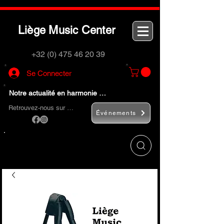
L
M
C
iège
usic
enter
+32 (0) 475 46 20 39
Se Connecter
Notre actualité en harmonie …
Retrouvez-nous sur …
Événements
Utilisez le bouton
« Rechercher… »
pour
trouver rapidement vos instruments de
musique et accessoires.