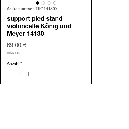
Artikelnummer: TKO14130X
support pied stand
violoncelle König und
Meyer 14130
Preis
69,00 €
inkl. MwSt.
Anzahl
*
In den Warenkorb
Sofortkauf
voir fabricant : König und Meyer