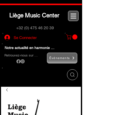
L
M
C
iège
usic
enter
+32 (0) 475 46 20 39
Se Connecter
Notre actualité en harmonie …
Retrouvez-nous sur …
Événements
Utilisez le bouton
« Rechercher… »
pour
trouver rapidement vos instruments de
musique et accessoires.