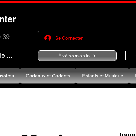
Utilisez le bouton
« Rechercher…
nter
rapidement vos instruments de musiqu
0 39
Se Connecter
nie …
R
Événements
soires
Cadeaux et Gadgets
Enfants et Musique
tong