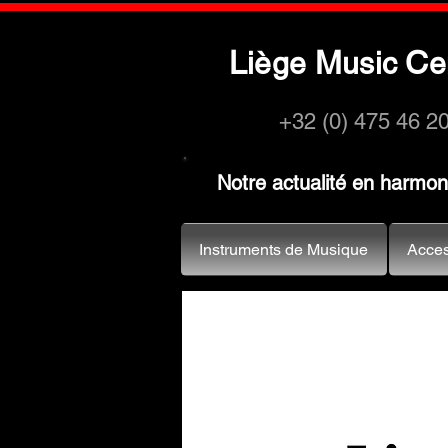
L
M
C
iège
usic
e
+32 (0) 475 46 2
Notre actualité en harmo
Instruments de Musique
Acces