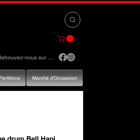
 »
pour trouver
e et accessoires.
etrouvez-nous sur …
Partitions
Marché d'Occassion
ue drum Bell Hapi