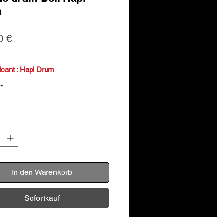
m
Preis
0 €
ricant : Hapi Drum
*
In den Warenkorb
Sofortkauf