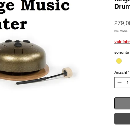
Dru
279,0
inkl. MwSt.
voir fab
sonorité
Anzahl
*