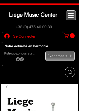
L
M
C
iège
usic
enter
+32 (0) 475 46 20 39
Se Connecter
Notre actualité en harmonie …
Retrouvez-nous sur …
Événements
Utilisez le bouton
« Rechercher… »
pour
trouver rapidement vos instruments de
musique et accessoires.