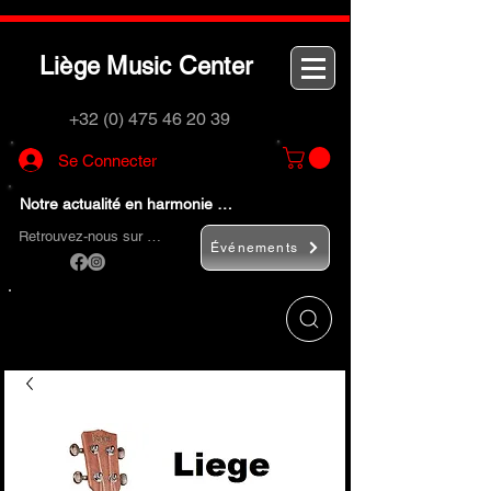
L
M
C
iège
usic
enter
+32 (0) 475 46 20 39
Se Connecter
Notre actualité en harmonie …
Retrouvez-nous sur …
Événements
Utilisez le bouton
« Rechercher… »
pour
trouver rapidement vos instruments de
musique et accessoires.