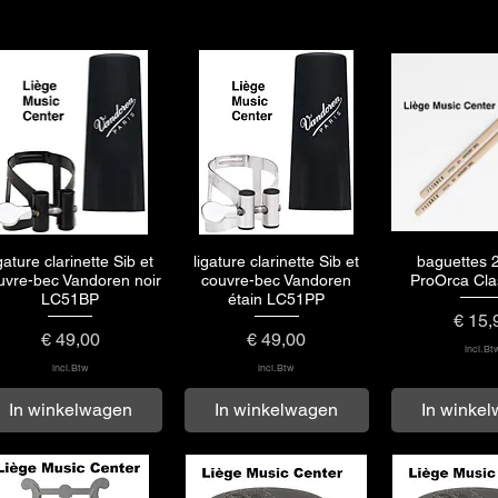
gature clarinette Sib et
ligature clarinette Sib et
baguettes 
Snel overzicht
Snel overzicht
Snel over
uvre-bec Vandoren noir
couvre-bec Vandoren
ProOrca Cla
LC51BP
étain LC51PP
Prijs
€ 15,
Prijs
Prijs
€ 49,00
€ 49,00
incl.Bt
incl.Btw
incl.Btw
In winkelwagen
In winkelwagen
In winke