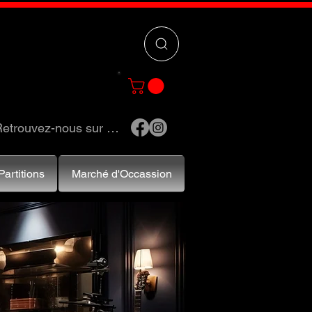
 »
pour trouver
e et accessoires.
etrouvez-nous sur …
Partitions
Marché d'Occassion