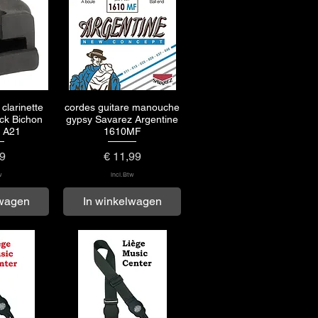
clarinette
cordes guitare manouche
zicht
Snel overzicht
ck Bichon
gypsy Savarez Argentine
d A21
1610MF
Prijs
99
€ 11,99
w
incl.Btw
lwagen
In winkelwagen