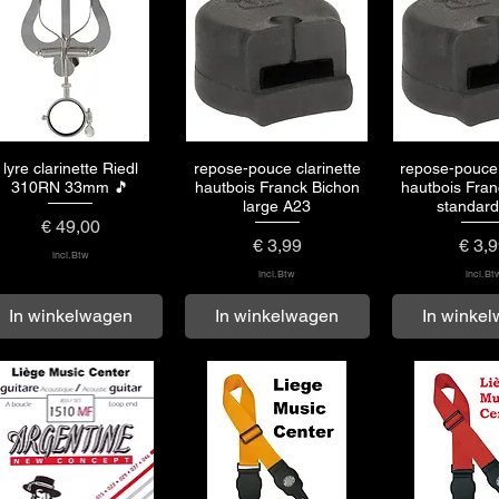
lyre clarinette Riedl
repose-pouce clarinette
repose-pouce 
Snel overzicht
Snel overzicht
Snel over
310RN 33mm 🎵
hautbois Franck Bichon
hautbois Fran
large A23
standar
Prijs
€ 49,00
Prijs
Prijs
€ 3,99
€ 3,
incl.Btw
incl.Btw
incl.Bt
In winkelwagen
In winkelwagen
In winke