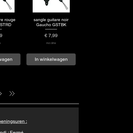
re rouge
sangle guitare noir
zicht
Snel overzicht
GSTRD
Gaucho GSTBK
Prijs
99
€ 7,99
w
incl.Btw
lwagen
In winkelwagen
eningsuren :
ndi : Fermé