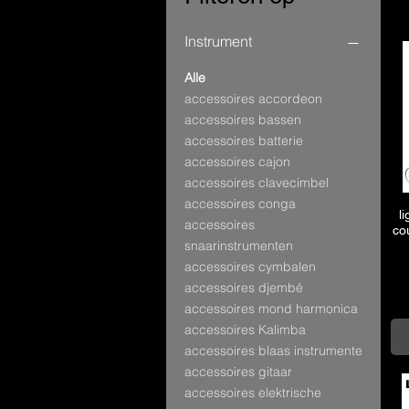
Instrument
Alle
accessoires accordeon
accessoires bassen
accessoires batterie
accessoires cajon
accessoires clavecimbel
accessoires conga
li
accessoires
co
snaarinstrumenten
accessoires cymbalen
accessoires djembé
accessoires mond harmonica
accessoires Kalimba
accessoires blaas instrumente
accessoires gitaar
accessoires elektrische