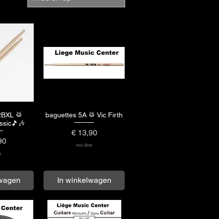
2BXL 🥁
baguettes 5A 🥁 Vic Firth
zicht
Snel overzicht
ssic🎵🎶
Prijs
€ 13,90
90
incl.Btw
w
lwagen
In winkelwagen