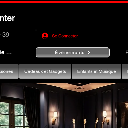
Utilisez le bouton
« Rechercher…
nter
rapidement vos instruments de musiqu
0 39
Se Connecter
nie …
R
Événements
soires
Cadeaux et Gadgets
Enfants et Musique