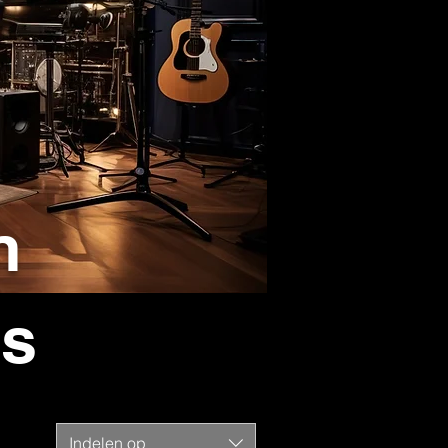
n
es
Indelen op