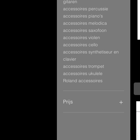
gitaren
accessoires percussie
accessoires piano's
accessoires melodica
accessoires saxofoon
accessoires violen
accessoires cello
accessoires synthetiseur en
clavier
accessoires trompet
accessoires ukulele
Roland accessoires
Prijs
€ 0
€ 599