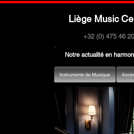
L
M
C
iège
usic
e
+32 (0) 475 46 2
Notre actualité en harmo
Instruments de Musique
Acces