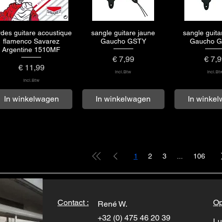
rdes guitare acoustique
sangle guitare jaune
sangle guita
Snel overzicht
Snel overzicht
Snel over
flamenco Savarez
Gaucho GSTY
Gaucho 
Argentine 1510MF
Prijs
Prijs
€ 7,99
€ 7,
Prijs
€ 11,99
incl.Btw
incl.Bt
incl.Btw
In winkelwagen
In winkelwagen
In winke
1
2
3
...
106
Contact :
Op
René W.
+32 (0) 475 46 20 39
Lu