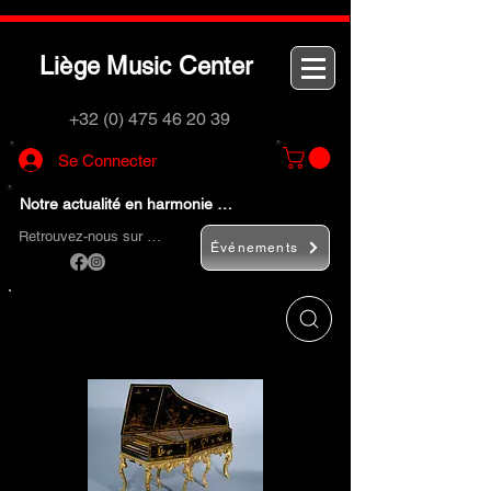
L
M
C
iège
usic
enter
+32 (0) 475 46 20 39
Se Connecter
Notre actualité en harmonie …
Retrouvez-nous sur …
Événements
Utilisez le bouton
« Rechercher… »
pour
trouver rapidement vos instruments de
musique et accessoires.