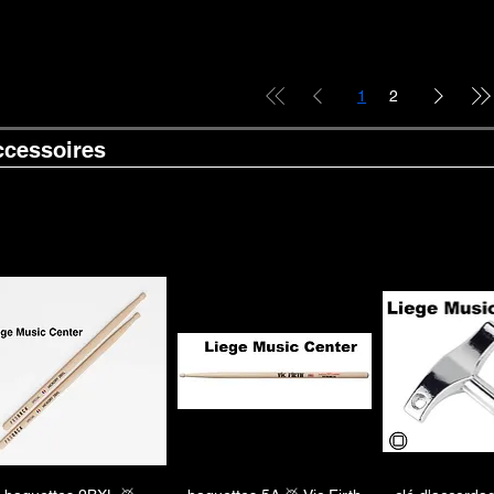
1
2
ccessoires