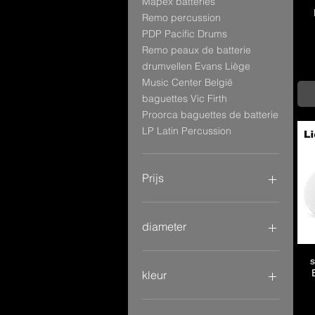
Mapex batteries
Remo percussion
PDP Pacific Drums
Remo peaux de batterie
drumvellen Evans Liège
Music Center België
baguettes Vic Firth
Proorca baguettes de batterie
LP Latin Percussion
Prijs
€ 1
€ 425
diameter
s
kleur