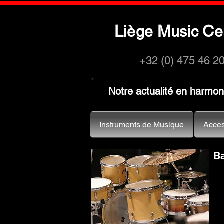
L
M
C
iège
usic
e
+32 (0) 475 46 2
Notre actualité en harmo
Instruments de Musique
Acces
Ba
Mape
caiss
caiss
reven
vitri