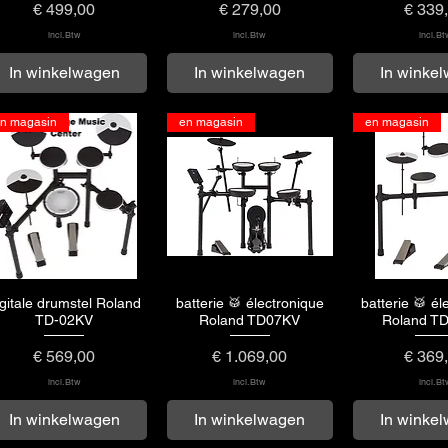
Prijs
Prijs
Prijs
€ 499,00
€ 279,00
€ 339
incl.Btw
incl.Btw
incl.Bt
In winkelwagen
In winkelwagen
In winke
n magasin
en magasin
en magasin
igitale drumstel Roland
batterie 🥁 électronique
batterie 🥁 él
Snel overzicht
Snel overzicht
Snel ove
TD-02KV
Roland TD07KV
Roland T
Prijs
Prijs
Prijs
€ 569,00
€ 1.069,00
€ 369
incl.Btw
incl.Btw
incl.Bt
In winkelwagen
In winkelwagen
In winke