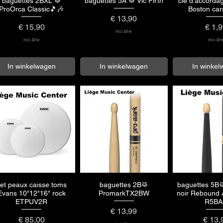
baguettes 2BXL 🥁
baguettes 5A 🥁 Vic Firth
clé d'accordag
Snel overzicht
Snel overzicht
Snel over
ProOrca Classic🎵🎶
Boston ca
Prijs
€ 13,90
Prijs
Prijs
€ 15,90
€ 1,
incl.Btw
incl.Btw
incl.Bt
In winkelwagen
In winkelwagen
In winke
et peaux caisse toms
baguettes 2B🥁
baguettes 5B
Snel overzicht
Snel overzicht
Snel over
Evans 10"12"16" rock
PromarkTX2BW
noir Rebound A
ETPUV2R
R5B
Prijs
€ 13,99
Prijs
Prijs
€ 85,00
€ 13,