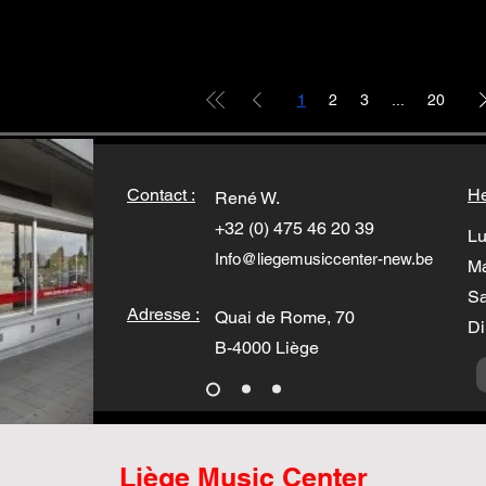
1
2
3
...
20
Contact :
He
René W.
+32 (0) 475 46 20 39
Lu
Info@liegemusiccenter-new.be
Ma
Sa
Adresse :
Quai de Rome, 70
Di
B-4000 Liège
Liège Music Center