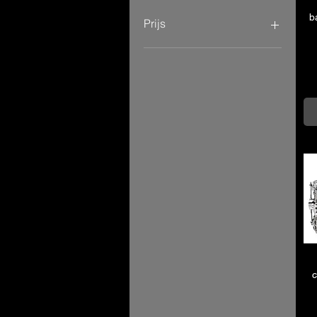
b
Prijs
€ 142
€ 3.269
c