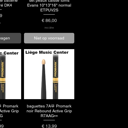
e batterie
set peaux caisse toms
zicht
Snel overzicht
rré DK4
Evans 10"13"16" normal
ETPUV2S
99
Prijs
€ 86,00
w
incl.Btw
lwagen
Niet op voorraad
🥁 Promark
baguettes 7A🥁 Promark
zicht
Snel overzicht
ctive Grip
noir Rebound Active Grip
AG
R7AAG👀
Prijs
99
€ 13,99