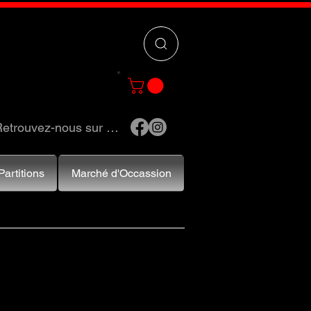
 »
pour trouver
e et accessoires.
etrouvez-nous sur …
Partitions
Marché d'Occassion
 accessoires caisse claire, acheter caisse claire, affaires
treprise caisse claire, étalage caisse claire, exposition
 claire, nouvelles caisse claire, présentation caisse claire,
aisse claire, vendeur caisse claire, vente caisse claire,