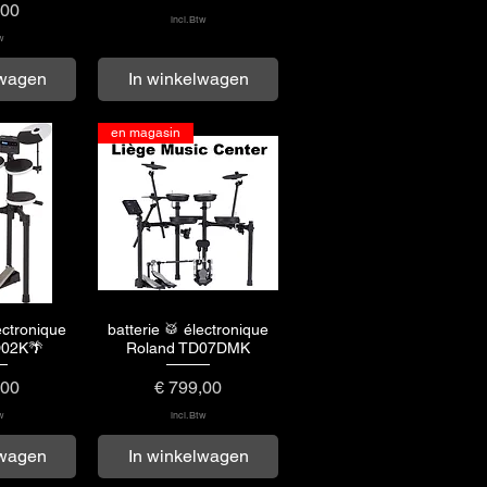
,00
incl.Btw
w
lwagen
In winkelwagen
en magasin
ectronique
batterie 🥁 électronique
rzicht
Snel overzicht
D02K🌴
Roland TD07DMK
Prijs
,00
€ 799,00
w
incl.Btw
lwagen
In winkelwagen