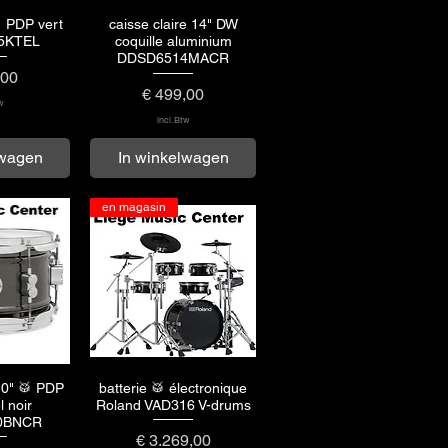
🥁 PDP vert
caisse claire 14" DW
rzicht
Snel overzicht
5KTEL
coquille aluminium
DDSD6514MACR
,00
Prijs
€ 499,00
w
incl.Btw
lwagen
In winkelwagen
en magasin
 10" 🥁 PDP
batterie 🥁 électronique
rzicht
Snel overzicht
l noir
Roland VAD316 V-drums
0BNCR
Prijs
€ 3.269,00