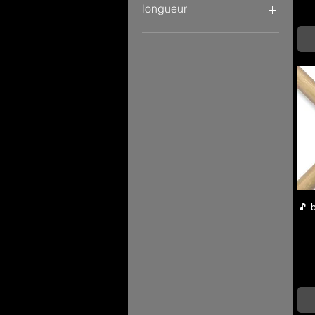
longueur
🎵 