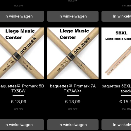
incl.Btw
incl.Btw
incl.Bt
In winkelwagen
In winkelwagen
In winke
baguettes🥁 Promark 5B
baguettes🥁 Promark 7A
baguettes 5BX
Snel overzicht
Snel overzicht
Snel over
TX5BW
TX7AW👀
speci
Prijs
Prijs
Prijs
€ 13,99
€ 13,99
€ 15,
incl.Btw
incl.Btw
incl.Bt
In winkelwagen
In winkelwagen
In winke