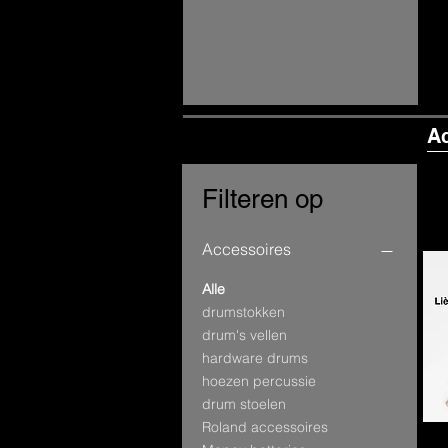
A
Filteren op
Accessoires
Alle
drumstokken
drum's vellen
hardware drums
hoezen percussie
drum stoelen
Roland accessoires