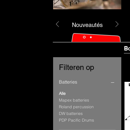
Nouveautés
B
Filteren op
Batteries
Alle
Mapex batteries
Roland percussion
DW batteries
PDP Pacific Drums