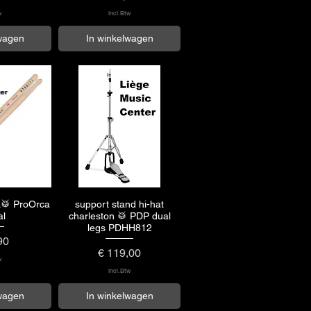
w
incl.Btw
lwagen
In winkelwagen
L🥁 ProOrca
support stand hi-hat
zicht
Snel overzicht
al
charleston 🥁 PDP dual
legs PDHH812
90
Prijs
€ 119,00
w
incl.Btw
lwagen
In winkelwagen