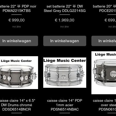
atterie 22" 🥁 PDP noir
set batterie 22" 🥁 DW
batterie 20" 
Snel overzicht
Snel overzicht
Snel ove
PDMA2215KTBS
Steel Grey DDLG2214SG
PDCE201
Prijs
Prijs
Prijs
€ 999,00
€ 1.969,00
€ 699
incl.Btw
incl.Btw
incl.Bt
In winkelwagen
In winkelwagen
In winke
aisse claire 14" x 6.5"
caisse claire 14" PDP
caisse claire
Snel overzicht
Snel overzicht
Snel ove
DW Drums chromé
1mm acier
over stee
DDSD6514BNCR
PDSN6514NBAC
PDSN061