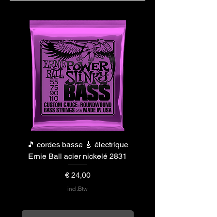
🎵 cordes basse 🎸 électrique
🎵 cordes basse 🎸 éle
Ernie Ball acier nickelé 2831
Ernie Ball acier nicke
Prijs
€ 24,00
incl.Btw