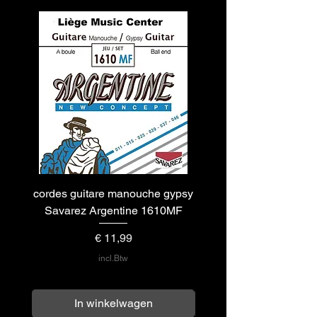
cordes guitare manouche gypsy
cordes guitare acous
Savarez Argentine 1610MF
flamenco Savarez Arg
Prijs
€ 11,99
incl.Btw
In winkelwagen