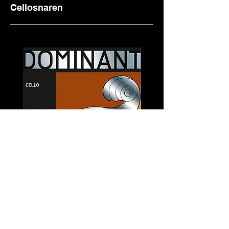
Cellosnaren
cordes violoncelle🎻 Dominant
🎵 cordes violoncelle 
4/4 heavy TH147ST
Prijs
€ 188,00
incl.Btw