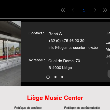
1
Contact :
He
René W.
+32 (0) 475 46 20 39
Lu
Info@liegemusiccenter-new.be
Ma
Sa
Adresse :
Quai de Rome, 70
Di
B-4000 Liège
Liège Music Center
Politique de cookies
Politique de confidentialité