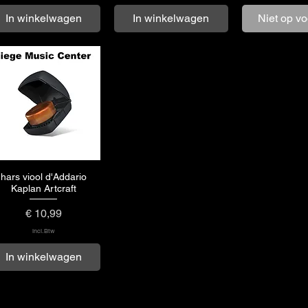
In winkelwagen
In winkelwagen
Niet op v
hars viool d'Addario
Snel overzicht
Kaplan Artcraft
Prijs
€ 10,99
incl.Btw
In winkelwagen