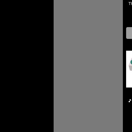
T
€ 10
€ 22
🎵