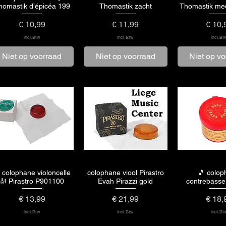
homastik d’épicéa 199
Thomastik zacht
Thomastik me
Prijs
Prijs
Prijs
€ 10,99
€ 11,99
€ 10,
incl.Btw
incl.Btw
incl.Bt
Niet op voorraad
Niet op voorraad
Niet op v
 colophane violoncelle
colophane viool Pirastro
🎵 colo
Snel overzicht
Snel overzicht
Snel over
🎻 Pirastro P901100
Evah Pirazzi gold
contrebasse
Prijs
Prijs
Prijs
€ 13,99
€ 21,99
€ 18,
incl.Btw
incl.Btw
incl.Bt