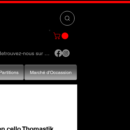
 »
pour trouver
e et accessoires.
etrouvez-nous sur …
Partitions
Marché d'Occassion
en cello Thomastik