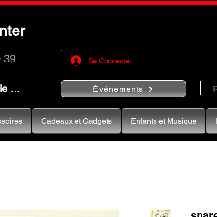
Utilisez le bouton
« Rechercher…
nter
rapidement vos instruments de musiqu
0 39
Se Connecter
nie …
R
Événements
soires
Cadeaux et Gadgets
Enfants et Musique
snar