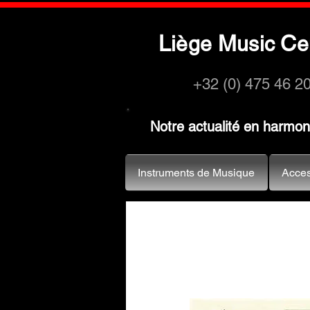
L
M
C
iège
usic
e
+32 (0) 475 46 2
Notre actualité en harmo
Instruments de Musique
Acces