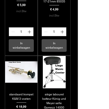
17-21mm 85035
Prijs
€ 5,99
Prijs
€ 4,99
incl.Btw
incl.Btw
In
In
winkelwagen
winkelwagen
standaard trompet
siège tabouret
K&M 3 voeten
batteur König und
Meyer selle
Prijs
€ 18,99
Gomezz 14000