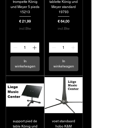
trompette König
tablette König und
und Meyer 5 pieds
Meyer standard
15213
19793
Prijs
Prijs
€ 21,99
€ 64,00
incl.Btw
incl.Btw
In
In
winkelwagen
winkelwagen
support pied de
voet standaard
table König und
hobo K&M