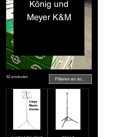
König und
Meyer K&M
Au Liège Music Center,
découvrez la gamme de
produits König und Meyer,
spécialisée dans les
supports pour instruments
à vent, stands de pianos
et de claviers, ainsi que
32 producten
Filteren en sorteren
des solutions multimédia.
Les supports pour
instruments à vent sont
conçus pour offrir une
stabilité optimale et
protéger vos instruments
tout en facilitant leur
accès pendant vos