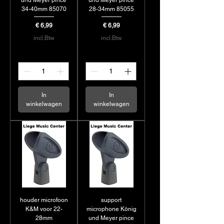
und Meyer pince
und Meyer pince
34-40mm 85070
28-34mm 85055
Prijs
Prijs
€ 6,99
€ 6,99
incl.Btw
incl.Btw
In
In
winkelwagen
winkelwagen
houder microfoon
support
K&M voor 22-
microphone König
28mm
und Meyer pince