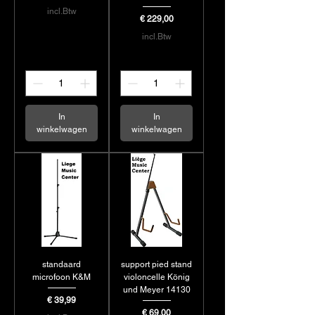
incl.Btw
Prijs
€ 229,00
incl.Btw
In
In
winkelwagen
winkelwagen
standaard
support pied stand
microfoon K&M
violoncelle König
und Meyer 14130
Prijs
€ 39,99
Prijs
€ 69,00