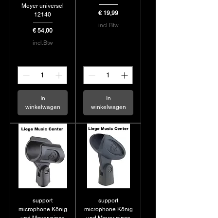
Meyer universel
Prijs
€ 19,99
12140
incl.Btw
Prijs
€ 54,00
incl.Btw
In
In
winkelwagen
winkelwagen
support
support
microphone König
microphone König