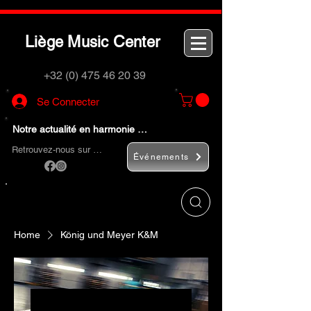
L
M
C
iège
usic
enter
+32 (0) 475 46 20 39
Se Connecter
Notre actualité en harmonie …
Retrouvez-nous sur …
Événements
Utilisez le bouton
« Rechercher… »
pour
trouver rapidement vos instruments de
musique et accessoires.
Home
König und Meyer K&M