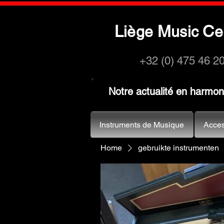
L
M
C
iège
usic
e
+32 (0) 475 46 2
Notre actualité en harmo
Instruments de Musique
Acces
Home
gebruikte instrumenten