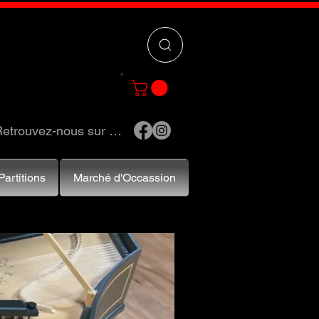
 »
pour trouver
e et accessoires.
etrouvez-nous sur …
Partitions
Marché d'Occassion