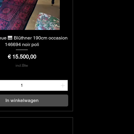
eue 🎹 Blüthner 190cm occasion
Snel overzicht
146694 noir poli
Prijs
€ 15.500,00
incl.Btw
In winkelwagen