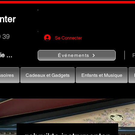
Utilisez le bouton
« Rechercher…
nter
rapidement vos instruments de musiqu
0 39
Se Connecter
nie …
R
Événements
soires
Cadeaux et Gadgets
Enfants et Musique