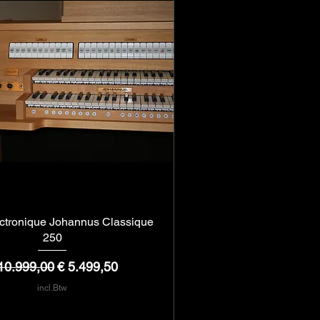
ectronique Johannus Classique
Snel overzicht
250
rmale prijs
Verkoopprijs
10.999,00
€ 5.499,50
incl.Btw