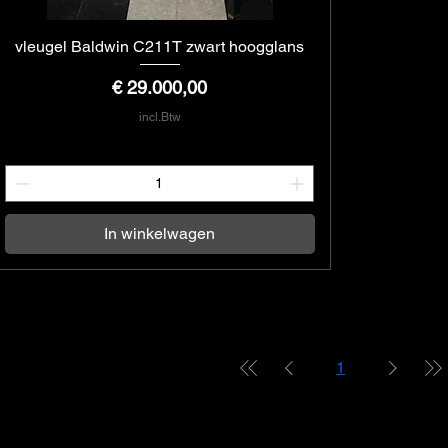
vleugel Baldwin C211T zwart hoogglans
Snel overzicht
Prijs
€ 29.000,00
incl.Btw
In winkelwagen
1