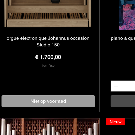
orgue électronique Johannus occasion
Snel overzicht
piano à qu
Studio 150
Prijs
€ 1.700,00
incl.Btw
Niet op voorraad
Nieuw