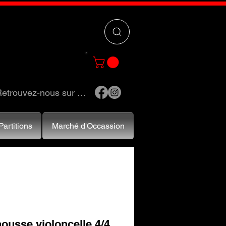
 »
pour trouver
e et accessoires.
etrouvez-nous sur …
Partitions
Marché d'Occassion
housse violoncelle 4/4