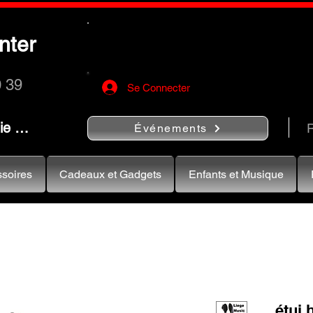
Utilisez le bouton
« Rechercher…
nter
rapidement vos instruments de musiqu
0 39
Se Connecter
nie …
R
Événements
soires
Cadeaux et Gadgets
Enfants et Musique
étui 