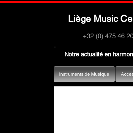
L
M
C
iège
usic
e
+32 (0) 475 46 2
Notre actualité en harmo
Instruments de Musique
Acces