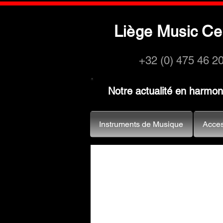
L
M
C
iège
usic
e
+32 (0) 475 46 2
Notre actualité en harmo
Instruments de Musique
Acces