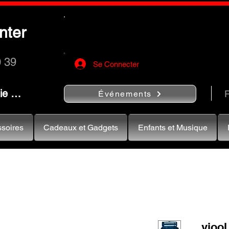
Utilisez le bouton
« Rechercher…
nter
rapidement vos instruments de musiqu
0 39
Se Connecter
nie …
R
Événements
soires
Cadeaux et Gadgets
Enfants et Musique
viool