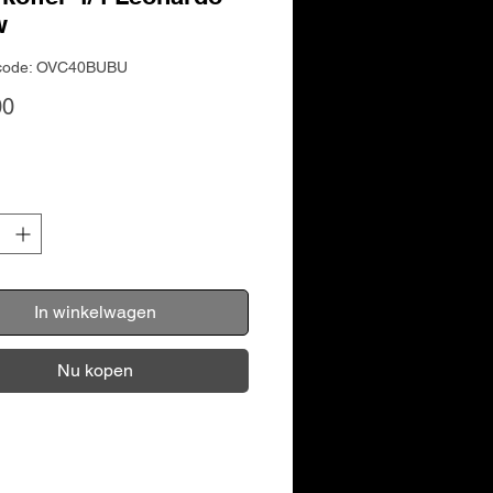
w
tcode: OVC40BUBU
Prijs
00
In winkelwagen
Nu kopen