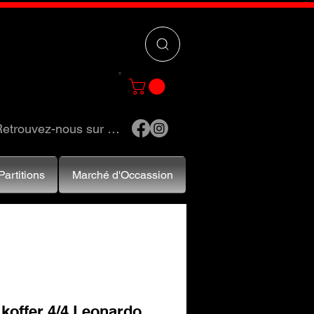
 »
pour trouver
e et accessoires.
etrouvez-nous sur …
Partitions
Marché d'Occassion
 koffer 4/4 Leonardo