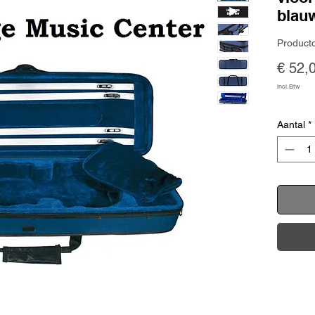
blau
Produc
€ 52,
incl.Btw
Aantal
*