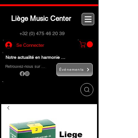
L
M
C
iège
usic
enter
+32 (0) 475 46 20 39
Se Connecter
Notre actualité en harmonie …
Retrouvez-nous sur …
Événements
Utilisez le bouton
« Rechercher… »
pour
trouver rapidement vos instruments de
musique et accessoires.