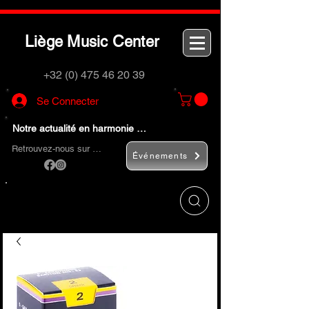
L
M
C
iège
usic
enter
+32 (0) 475 46 20 39
Se Connecter
Notre actualité en harmonie …
Retrouvez-nous sur …
Événements
Utilisez le bouton
« Rechercher… »
pour
trouver rapidement vos instruments de
musique et accessoires.