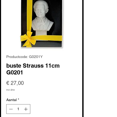
Productcode: G0201Y
buste Strauss 11cm
G0201
Prijs
€ 27,00
incl.Btw
Aantal
*