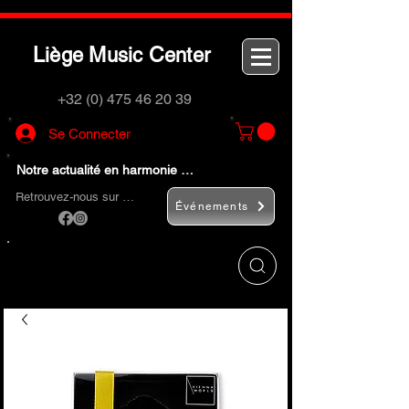
L
M
C
iège
usic
enter
+32 (0) 475 46 20 39
Se Connecter
Notre actualité en harmonie …
Retrouvez-nous sur …
Événements
Utilisez le bouton
« Rechercher… »
pour
trouver rapidement vos instruments de
musique et accessoires.