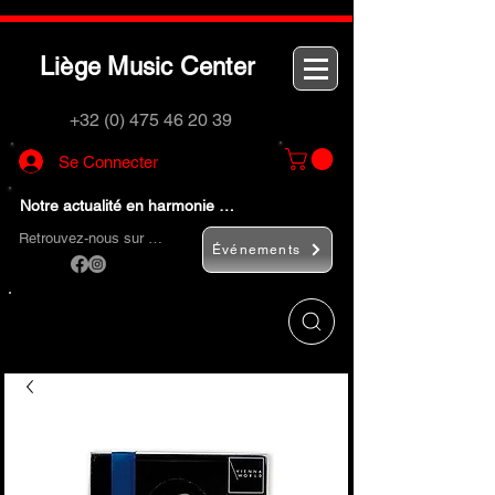
L
M
C
iège
usic
enter
+32 (0) 475 46 20 39
Se Connecter
Notre actualité en harmonie …
Retrouvez-nous sur …
Événements
Utilisez le bouton
« Rechercher… »
pour
trouver rapidement vos instruments de
musique et accessoires.