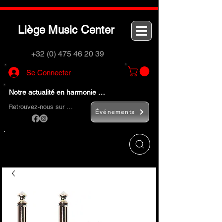
L
M
C
iège
usic
enter
+32 (0) 475 46 20 39
Se Connecter
Notre actualité en harmonie …
Retrouvez-nous sur …
Événements
Utilisez le bouton
« Rechercher… »
pour
trouver rapidement vos instruments de
musique et accessoires.