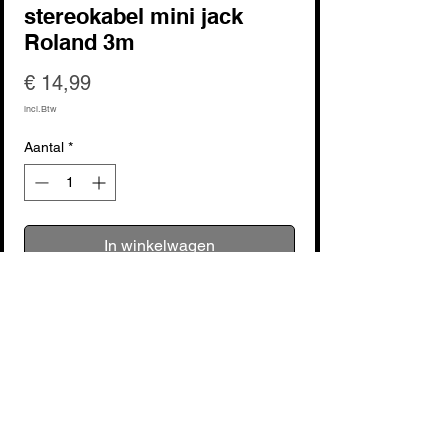
stereokabel mini jack
Roland 3m
Prijs
€ 14,99
incl.Btw
Aantal
*
In winkelwagen
Nu kopen
voir fabricant : Roland
Le câble stéréo mini jack Roland 3m
RCC103535 est un accessoire essentiel
pour tout musicien ou amateur de