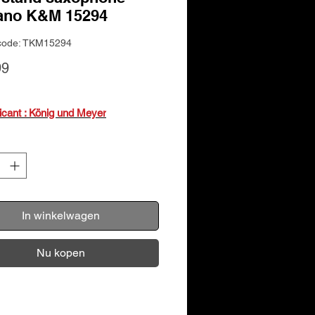
ano K&M 15294
code: TKM15294
Prijs
99
ricant : König und Meyer
In winkelwagen
Nu kopen