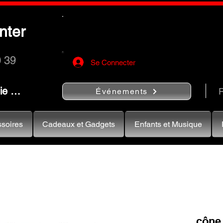
Utilisez le bouton
« Rechercher…
nter
rapidement vos instruments de musiqu
0 39
Se Connecter
nie …
R
Événements
soires
Cadeaux et Gadgets
Enfants et Musique
cône