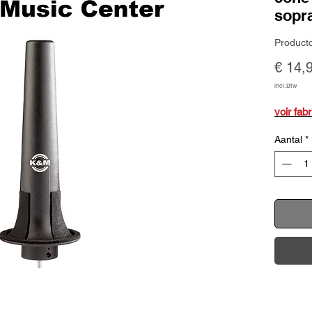
sopr
Product
€ 14,
incl.Btw
voir fab
Aantal
*