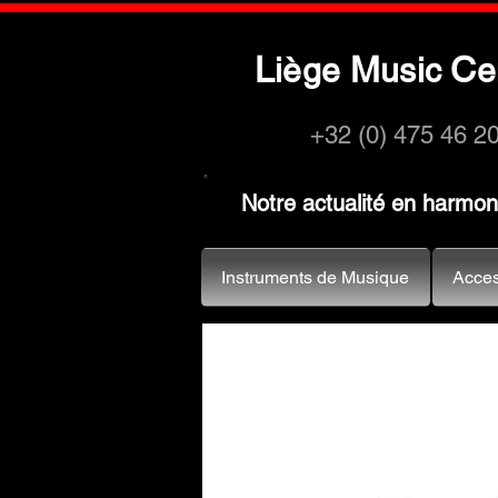
L
M
C
iège
usic
e
+32 (0) 475 46 2
Notre actualité en harmo
Instruments de Musique
Acces