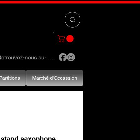
 »
pour trouver
e et accessoires.
etrouvez-nous sur …
Partitions
Marché d'Occassion
 stand saxophone