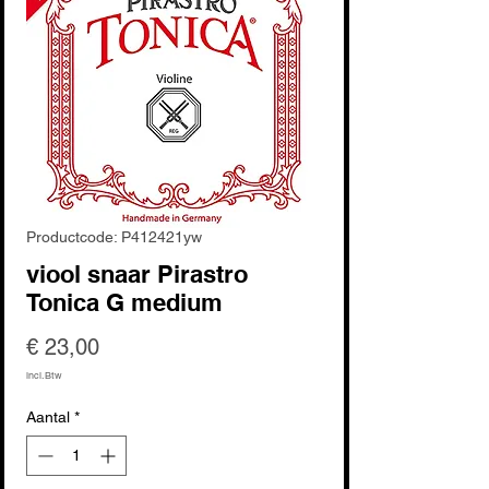
Productcode: P412421yw
viool snaar Pirastro
Tonica G medium
Prijs
€ 23,00
incl.Btw
Aantal
*