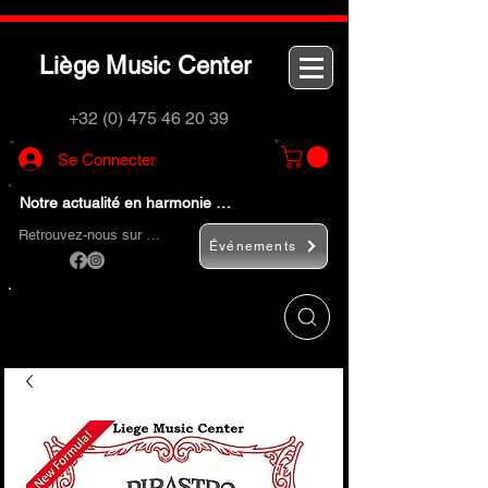
L
M
C
iège
usic
enter
+32 (0) 475 46 20 39
Se Connecter
Notre actualité en harmonie …
Retrouvez-nous sur …
Événements
Utilisez le bouton
« Rechercher… »
pour
trouver rapidement vos instruments de
musique et accessoires.