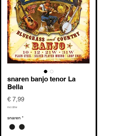
snaren banjo tenor La
Bella
Prijs
€ 7,99
incl.Btw
snaren
*