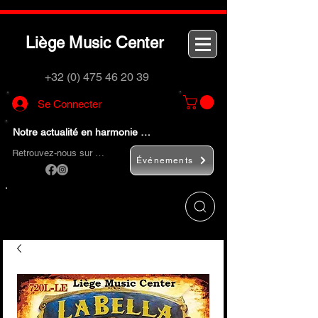
L
M
C
iège
usic
enter
+32 (0) 475 46 20 39
Se Connecter
Notre actualité en harmonie …
Retrouvez-nous sur …
Événements
Utilisez le bouton
« Rechercher… »
pour
trouver rapidement vos instruments de
musique et accessoires.