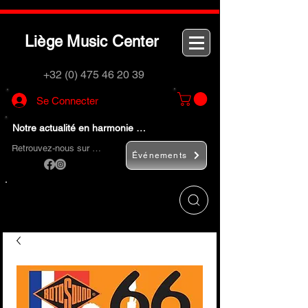
L
M
C
iège
usic
enter
+32 (0) 475 46 20 39
Se Connecter
Notre actualité en harmonie …
Retrouvez-nous sur …
Événements
Utilisez le bouton
« Rechercher… »
pour
trouver rapidement vos instruments de
musique et accessoires.