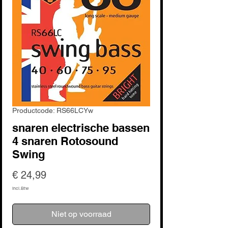
Productcode: RS66LCYw
snaren electrische bassen
4 snaren Rotosound
Swing
Prijs
€ 24,99
incl.Btw
Niet op voorraad