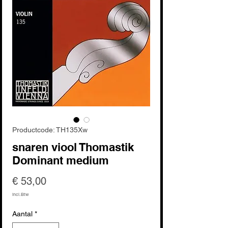
Productcode: TH135Xw
snaren viool Thomastik
Dominant medium
Prijs
€ 53,00
incl.Btw
Aantal
*