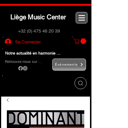
L
M
C
iège
usic
enter
+32 (0) 475 46 20 39
Se Connecter
Notre actualité en harmonie …
Retrouvez-nous sur …
Événements
Utilisez le bouton
« Rechercher… »
pour
trouver rapidement vos instruments de
musique et accessoires.