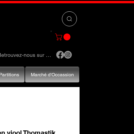
 »
pour trouver
e et accessoires.
etrouvez-nous sur …
Partitions
Marché d'Occassion
en viool Thomastik