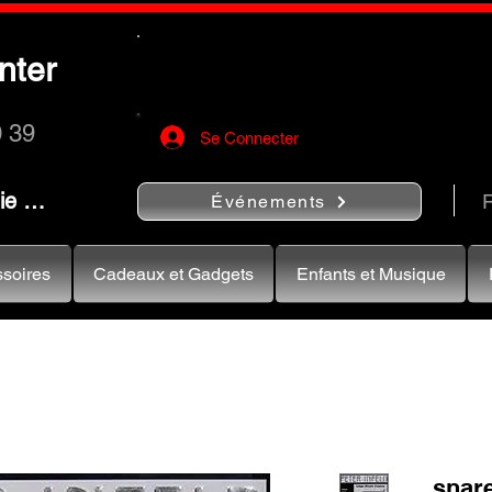
Utilisez le bouton
« Rechercher…
nter
rapidement vos instruments de musiqu
0 39
Se Connecter
nie …
R
Événements
soires
Cadeaux et Gadgets
Enfants et Musique
snar