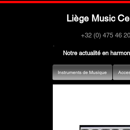
L
M
C
iège
usic
e
+32 (0) 475 46 2
Notre actualité en harmo
Instruments de Musique
Acces