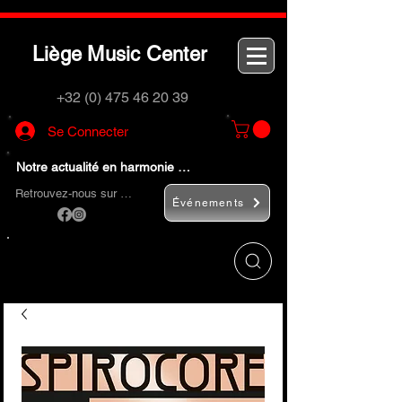
L
M
C
iège
usic
enter
+32 (0) 475 46 20 39
Se Connecter
Notre actualité en harmonie …
Retrouvez-nous sur …
Événements
Utilisez le bouton
« Rechercher… »
pour
trouver rapidement vos instruments de
musique et accessoires.