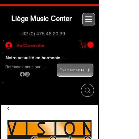
L
M
C
iège
usic
enter
+32 (0) 475 46 20 39
Se Connecter
Notre actualité en harmonie …
Retrouvez-nous sur …
Événements
Utilisez le bouton
« Rechercher… »
pour
trouver rapidement vos instruments de
musique et accessoires.