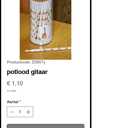
Productcode: Z0807y
potlood gitaar
Prijs
€ 1,10
incl.Btw
Aantal
*