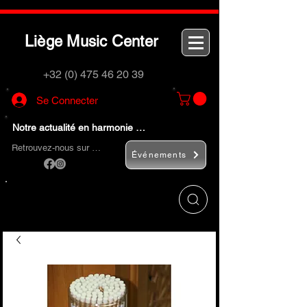
L
M
C
iège
usic
enter
+32 (0) 475 46 20 39
Se Connecter
Notre actualité en harmonie …
Retrouvez-nous sur …
Événements
Utilisez le bouton
« Rechercher… »
pour
trouver rapidement vos instruments de
musique et accessoires.