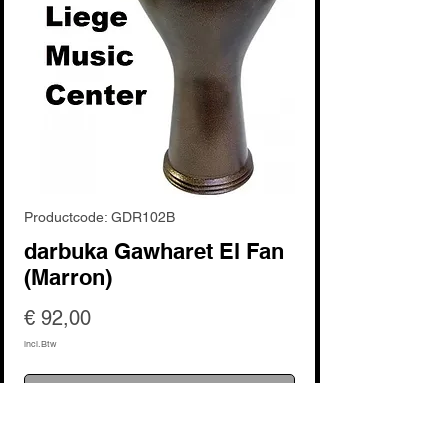
Productcode: GDR102B
darbuka Gawharet El Fan
(Marron)
Prijs
€ 92,00
incl.Btw
Niet op voorraad