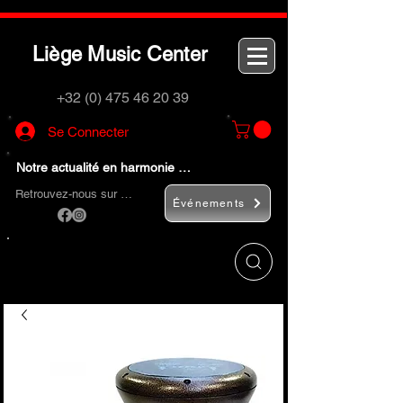
L
M
C
iège
usic
enter
+32 (0) 475 46 20 39
Se Connecter
Notre actualité en harmonie …
Retrouvez-nous sur …
Événements
Utilisez le bouton
« Rechercher… »
pour
trouver rapidement vos instruments de
musique et accessoires.