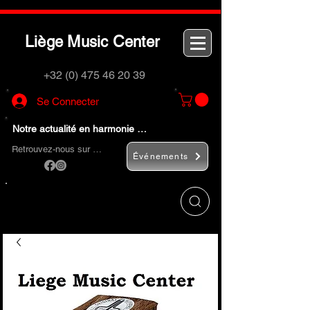
L
M
C
iège
usic
enter
+32 (0) 475 46 20 39
Se Connecter
Notre actualité en harmonie …
Retrouvez-nous sur …
Événements
Utilisez le bouton
« Rechercher… »
pour
trouver rapidement vos instruments de
musique et accessoires.