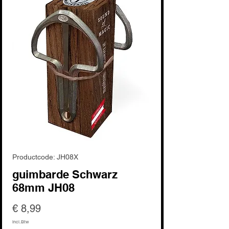
Productcode: JH08X
guimbarde Schwarz
68mm JH08
Prijs
€ 8,99
incl.Btw