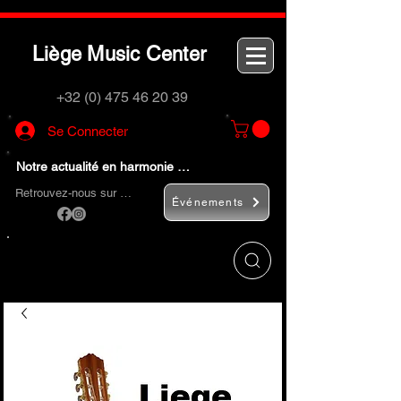
L
M
C
iège
usic
enter
+32 (0) 475 46 20 39
Se Connecter
Notre actualité en harmonie …
Retrouvez-nous sur …
Événements
Utilisez le bouton
« Rechercher… »
pour
trouver rapidement vos instruments de
musique et accessoires.