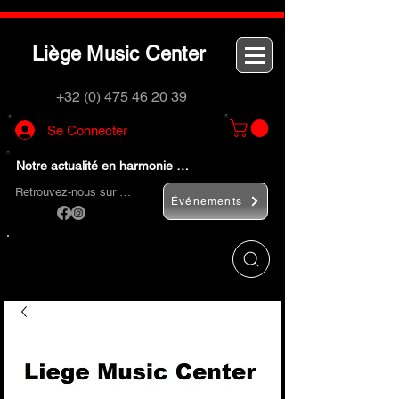
L
M
C
iège
usic
enter
+32 (0) 475 46 20 39
Se Connecter
Notre actualité en harmonie …
Retrouvez-nous sur …
Événements
Utilisez le bouton
« Rechercher… »
pour
trouver rapidement vos instruments de
musique et accessoires.