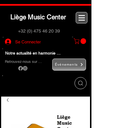
L
M
C
iège
usic
enter
+32 (0) 475 46 20 39
Se Connecter
Notre actualité en harmonie …
Retrouvez-nous sur …
Événements
Utilisez le bouton
« Rechercher… »
pour
trouver rapidement vos instruments de
musique et accessoires.