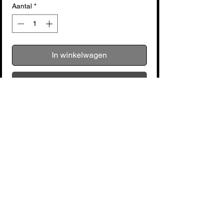
Aantal
*
In winkelwagen
Nu kopen
Product beschrijving. Vul hier de 
kenmerken van het artikel in: maat, 
materiaal en andere nuttige informatie.
Nog geen beoordelingen
Deel je mening. Wees de eerste die een
beoordeling achterlaat.
Geef een beoordeling