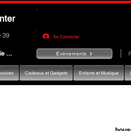
Utilisez le bouton
« Rechercher…
nter
rapidement vos instruments de musiqu
0 39
Se Connecter
nie …
R
Événements
soires
Cadeaux et Gadgets
Enfants et Musique
houss