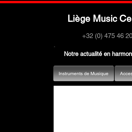
L
M
C
iège
usic
e
+32 (0) 475 46 2
Notre actualité en harmo
Instruments de Musique
Acces