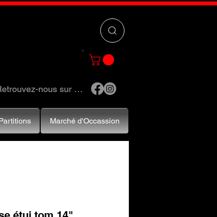
 »
pour trouver
e et accessoires.
etrouvez-nous sur …
Partitions
Marché d'Occassion
e étui tom 14"