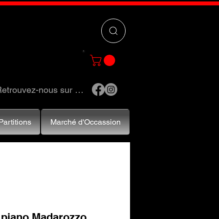
 »
pour trouver
e et accessoires.
etrouvez-nous sur …
Partitions
Marché d'Occassion
 piano Madarozzo