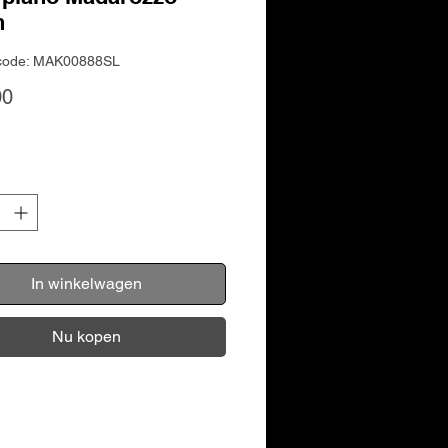
n
code: MAK00888SL
Prijs
00
In winkelwagen
Nu kopen