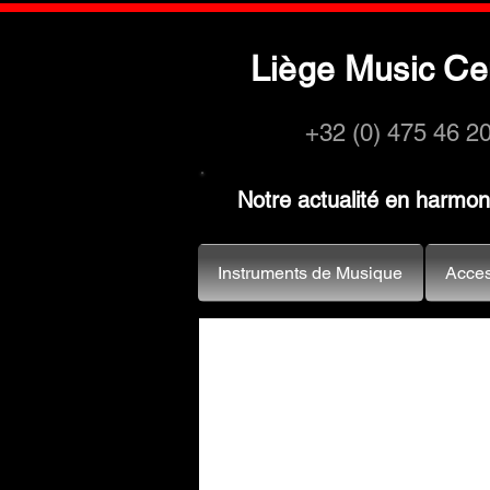
L
M
C
iège
usic
e
+32 (0) 475 46 2
Notre actualité en harmo
Instruments de Musique
Acces