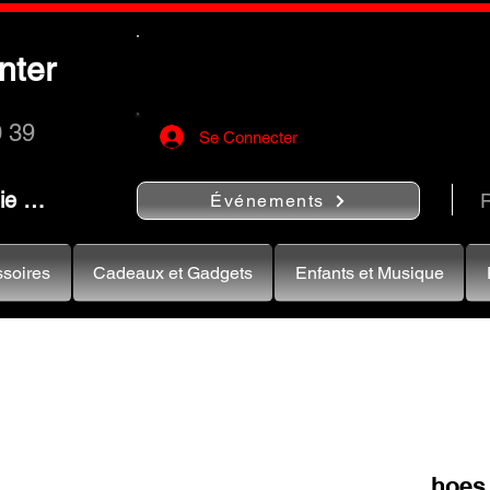
Utilisez le bouton
« Rechercher…
nter
rapidement vos instruments de musiqu
0 39
Se Connecter
nie …
R
Événements
soires
Cadeaux et Gadgets
Enfants et Musique
hoes