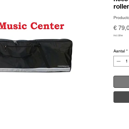
rolle
Product
€ 79,
incl.Btw
Aantal
*