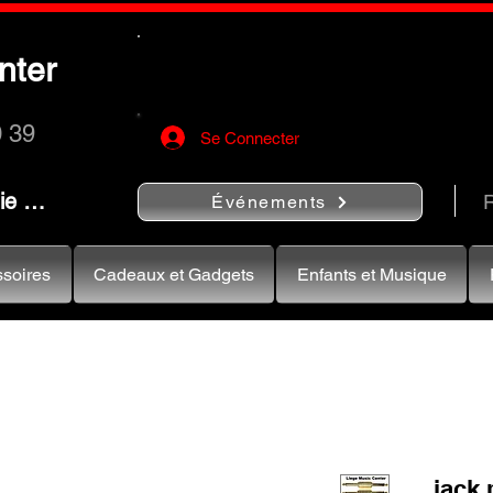
Utilisez le bouton
« Rechercher…
nter
rapidement vos instruments de musiqu
0 39
Se Connecter
nie …
R
Événements
soires
Cadeaux et Gadgets
Enfants et Musique
jack