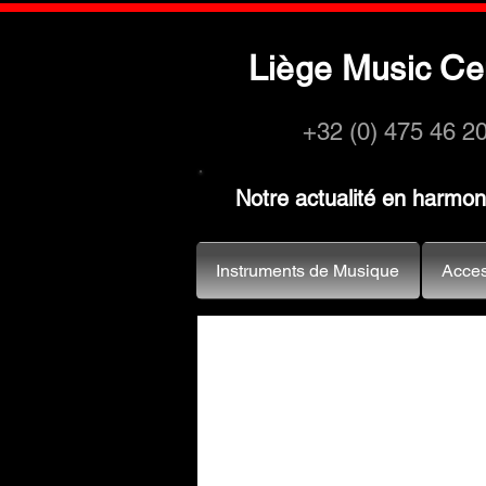
L
M
C
iège
usic
e
+32 (0) 475 46 2
Notre actualité en harmo
Instruments de Musique
Acces