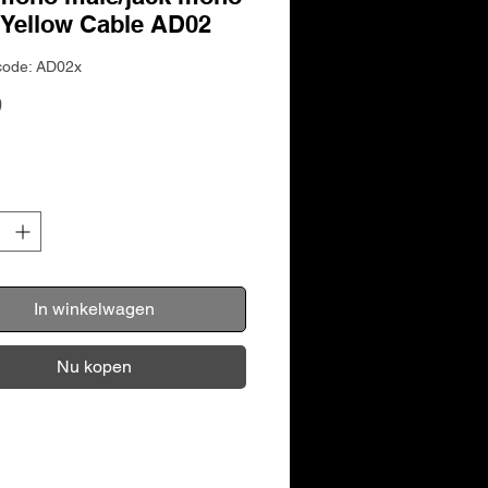
 Yellow Cable AD02
code: AD02x
Prijs
9
In winkelwagen
Nu kopen