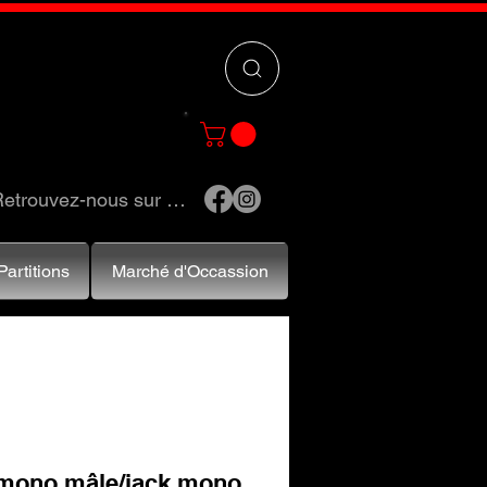
 »
pour trouver
e et accessoires.
etrouvez-nous sur …
Partitions
Marché d'Occassion
 mono mâle/jack mono