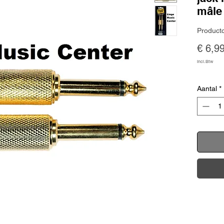
mâle
Product
€ 6,9
incl.Btw
Aantal
*